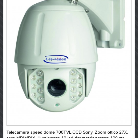
Telecamera speed dome 700TVL CCD Sony, Zoom ottico 27X,
auto MDIMDIX, illuminatore 10 led dot matrix portata 100 mt,